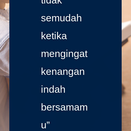
tidak
semudah
ketika
mengingat
kenangan
indah
bersamam
u”