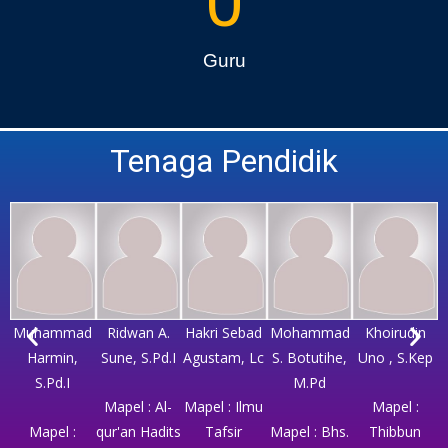
0
Guru
Tenaga Pendidik
Muhammad
Ridwan A.
Hakri Sebad
Mohammad
Khoirudin
Harmin,
Sune, S.Pd.I
Agustam, Lc
S. Botutihe,
Uno , S.Kep
S.Pd.I
M.Pd
Mapel : Al-
Mapel : Ilmu
Mapel :
Mapel :
qur'an Hadits
Tafsir
Mapel : Bhs.
Thibbun